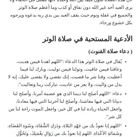
يرى العبد أحد غير الله دون نفاق أو كذب وما أعظم صلاة الوتر
والجميع في غفلة ونوم حيث يقف العبد بين يدي ربه يدعوه ويرجوه
بكل خشوع ورجاء.
الأدعية المستحبة في صلاة الوتر
( دعاء صلاة القنوت)
يُقال في صلاة الوتر هذا الدعاء :”اللهم اهدنا فيمن هديت،
وعافنا فيمن عافيت، وتولنا فيمن توليت، وبارك لنا فيما
أعطيت، وقنا شر ما قضيت، إنك تقضي ولا يقضى عليك، إنه لا
يذل من واليت، ولا يعز من عاديت، تباركت ربنا وتعاليت”.
دعاء: “اللهم أصلح لنا ديننا الذي هو عصمة أمرنا، وأصلح لنا
دنيانا التي فيها معاشنا، وأصلح لنا آخرتنا التي فيها معادنا،
واجعل الحياة زيادة لنا في كل خير، واجعل الموت راحة لنا من
كل شر”.
“اللهم إنا نعوذُ بك من جَهْدِ البَلاءِ، ودَرَكِ الشَّقَاءِ، وسُوءِ القَضَاءِ،
وشَمَاتَةِ الأعْدَاءِ. اللهم إنا نعوذُ بك من زَوَالِ نِعْمَتِكَ، وتَحُوُّلِ