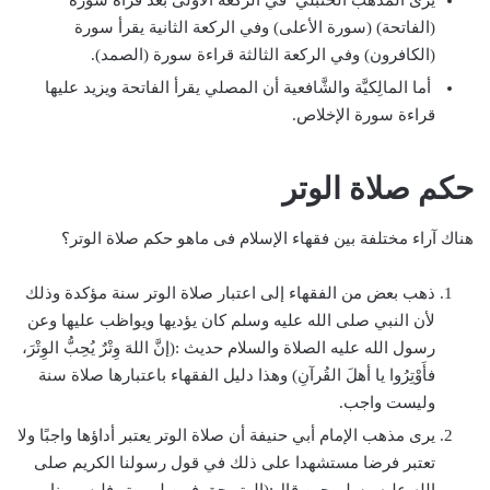
يرى المذهب الحنبلي في الركعة الأولى بعد قرأة سورة
(الفاتحة) (سورة الأعلى) وفي الركعة الثانية يقرأ سورة
(الكافرون) وفي الركعة الثالثة قراءة سورة (الصمد).
أما المالِكيَّة والشَّافعية أن المصلي يقرأ الفاتحة ويزيد عليها
قراءة سورة الإخلاص.
حكم صلاة الوتر
هناك آراء مختلفة
بين فقهاء الإسلام فى ماهو حكم صلاة الوتر؟
ذهب بعض من الفقهاء إلى اعتبار صلاة الوتر سنة مؤكدة وذلك
لأن النبي صلى الله عليه وسلم كان يؤديها ويواظب عليها وعن
رسول الله عليه الصلاة والسلام حديث :(إنَّ اللهَ وِتْرٌ يُحِبُّ الوِتْرَ،
فأَوْتِرُوا يا أهلَ القُرآنِ) وهذا دليل الفقهاء باعتبارها صلاة سنة
وليست واجب.
يرى مذهب الإمام أبي حنيفة أن صلاة الوتر يعتبر أداؤها واجبًا ولا
تعتبر فرضا مستشهدا على ذلك في قول رسولنا الكريم صلى