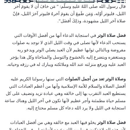
قال
رسول الله صلى اللهُ عليهِ وسلّم: ” مَن خافَ أن لا يقومَ آخر
الليل، فليوتر أوّله، وَمَن طَمِعَ أن يقومَ آخرهُ فليوتر آخرَ الليل، فإنّ
صلاة آخر الليل مشهودة، وذلِكَ أفضَل”.
فضل صلاة الوتر
في استجابة الدعاء أنها من أفضل الأوقات التي
يستحب الدعاء لأنها تصلى في وقت الليل الذي لا توجد به صلوات
مفروضة وبالتالي ثوابها عظيم لأن العبد يصلي الوتر ويدعو ربه
ويستغفره ويتضرع إليه بالخشوع والتوسل والمناجاة وكل هذا يؤجر
العبد عليه ويرفع منزلته عند الله وملائكته ويبارك له في رزقه وحياته.
وصلاة الوتر تعد من أجمل الصلوات
التي سنها رسولنا الكريم عليه
أفضل الصلاة والسلام للأمة الإسلامية وأنها من أعظم العبادات التي
يستطيع العبد التقرب بها إلى خالقه وهي عبادة تزيد وتضيف على كل
مسلم حياة مطمئنة وأجر عظيم لأنها تكون في آخر الليل وهناك ساعة
استجابة في الليل ولا يرد الله دعاء كل مسلم محتاج إليه.
فضل صلاة الوتر
يخلو فيها العبد مع خالقه وهي من أفضل العبادات
لأن هذه الصلاة تكون فيما بين الله وعبده لأنها تصلى في الخفاء ولا