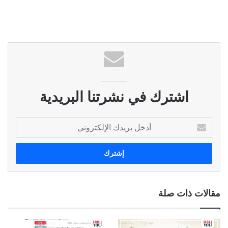
اشترك في نشرتنا البريدية
أ
د
خ
ل
ب
ر
ي
مقالات ذات صلة
د
ك
ا