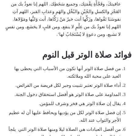
عافيتكَ، وفَجْأَةِ نِقْمَتِك، وجميع سَخَطِك. اللهم إنا نعوذُ بك من
العَجْزِ والكسلِ والجُبْنِ والبُخْلِ والهَمِ وعذابِ القبر، اللهم آتِ
نفوسَنَا تَقْواها، وزَكِّها أنت خيرُ مَنْ زَكِّاها، أنت وَليُّها ومَوْلاها.
اللهم إنا نعوذُ بك من عِلْمٍ لا ينفع، ومن قلبٍ لا يخشع، ومن نفسٍ
لا تشبع، ومن دعوةٍ لا يُسْتَجَابُ لها’.
فوائد صلاة الوتر قبل النوم
من فضل صلاة الوتر أنها تكون من الأسباب التي يحظى بها
العبد على محبة الله وملائكته.
أداء صلاة الوتر تعتبر تثبيت وجبر لكل فريضة من الفرائض.
المداومة على صلاة الوتر هو أفضل استحقاق دخول الجنة.
يقال إن صلاة الوتر هي فخر وشرف للمؤمن.
إن فضل صلاة الوتر لكل من يؤديها ويحافظ عليها أن له عظيم
الأجر والثواب عند الله.
من أفضل العبادات هي الصلاة ليلا ومنها صلاة الوتر التي يلجأ