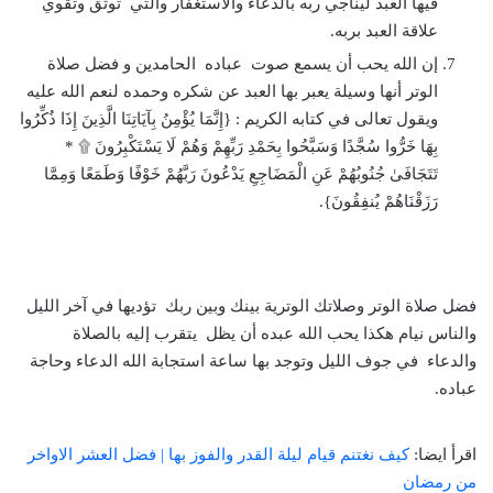
فيها العبد ليناجي ربه بالدعاء والاستغفار والتي توثق وتقوي
علاقة العبد بربه.
إن الله يحب أن يسمع صوت عباده الحامدين و فضل صلاة
الوتر أنها وسيلة يعبر بها العبد عن شكره وحمده لنعم الله عليه
ويقول تعالى في كتابه الكريم : {إِنَّمَا يُؤْمِنُ بِآيَاتِنَا الَّذِينَ إِذَا ذُكِّرُوا
بِهَا خَرُّوا سُجَّدًا وَسَبَّحُوا بِحَمْدِ رَبِّهِمْ وَهُمْ لَا يَسْتَكْبِرُونَ ۩ *
تَتَجَافَىٰ جُنُوبُهُمْ عَنِ الْمَضَاجِعِ يَدْعُونَ رَبَّهُمْ خَوْفًا وَطَمَعًا وَمِمَّا
رَزَقْنَاهُمْ يُنفِقُونَ}.
فضل صلاة الوتر وصلاتك الوترية بينك وبين ربك تؤديها في آخر الليل
والناس نيام هكذا يحب الله عبده أن يظل يتقرب إليه بالصلاة
والدعاء في جوف الليل وتوجد بها ساعة استجابة الله الدعاء وحاجة
عباده.
اقرأ ايضا:
كيف نغتنم قيام ليلة القدر والفوز بها | فضل العشر الاواخر
من رمضان