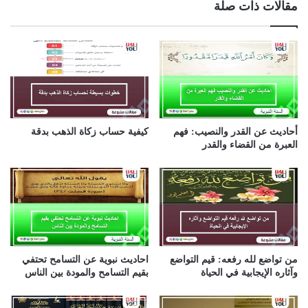
مقالات ذات صلة
د
ك
ا
ل
إ
ل
ك
ت
ر
أحاديث عن القدر والنصيب: فهم
كيفية حساب زكاة الذهب بدقة
و
العبرة من القضاء والقدر
ن
ي
من تواضع لله رفعه: قيم التواضع
احاديث نبوية عن التسامح تحتفي
وآثاره الإيجابية في الحياة
بقيم التسامح والمودة بين الناس