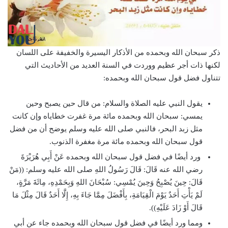
ذكر سبحان الله وبحمده من الأذكار اليسيرة والخفيفة على اللسان
لكنها ذات أجر عظيم ووردت في السنة العديد من الأحاديث التي
تتناول فضل قول سبحان الله وبحمده:
يقول النبي عليه الصلاة والسلام: من قال حين يصبح وحين
يمسي: سبحان الله وبحمده مائة مرة غفرت خطاياه وإن كانت
مثل زبد البحر، فالنبي صلى الله عليه وسلم يوضح أن من فضل
قول سبحان الله وبحمده مائة مرة مغفرة الذنوب.
ورد أيضًا في فضل قول سبحان الله وبحمده عَنْ أَبِي هُرَيْرَةَ
رضي الله عنه قَالَ: قَالَ رَسُولُ اللهِ صلى الله عليه وسلم: ((مَنْ
قَالَ: حِينَ يُصْبِحُ وَحِينَ يُمْسِي: سُبْحَانَ اللهِ وَبِحَمْدِهِ، مِائَةَ مَرَّةٍ،
لَمْ يَأْتِ أَحَدٌ يَوْمَ الْقِيَامَةِ، بِأَفْضَلَ مِمَّا جَاءَ بِهِ، إِلَّا أَحَدٌ قَالَ مِثْلَ مَا
قَالَ أَوْ زَادَ عَلَيْهِ)).
ومما ورد أيضًا في فضل قول سبحان الله وبحمده جاء عن أبي