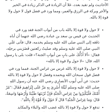
الأحاديث ولم تقيد بعدد، غلا أن الزيادة في الذكر زيادة في الخير
والأجر وبركة في الرزق والعمر، ومما ورد في فضل قول لا حول ولا
قوة إلا بالله.
لا حول ولا قوة إلا بالله باب من أبواب الجنة فقد ورد في
الحديث عن قيس بن سعد بن عبادة رضي الله عنهما أن أباه
دَفَعَه إلى النبي صلى الله عليه وسلم يخدمه، قال: فأتى عَلَي
النبي صلى الله عليه وسلم وقد صليتُ ركعتين فَضَرَبني برجلِه،
فقال: «ألا أَدُلُّكَ على بابٍ من أبوابِ الجنة؟» قلت: بلى يا رسول
الله، قال: «لا حول ولا قوة إلا بالله»
لا حول ولا قوة إلا بالله غرس من غراس الجنة، فمما ورد في
فضل قول سبحان الله وبحمده وفضل لا حول ولا قوة إلا بالله
حديث:
عن أَبي أَيوب الأنصارِي رضي الله عنه أن رسول اللهِ
صلى الله عليه وسلم لَيْلَةَ أُسْرِيَ بِهِ مَرَّ عَلَى إِبْرَاهِيمَ فَقَالَ :”مُرْ
أُمَّتَكَ فَلْيُكْثِرُوا مِنْ غِرَاسِ الْجَنَّةِ فَإِنَّ تُرْبَتَهَا طَيِّبَةٌ وَأَرْضَهَا وَاسِعَةٌ،
قَالَ: وَمَا غِرَاسُ الْجَنَّةِ؟ قَالَ لَا حَوْلَ وَلَا قُوَّةَ إِلَّا بِاللَّهِ”.
تدفع لا حول ولا قوة إلا بالله غضب الله والبلاء والمكايد