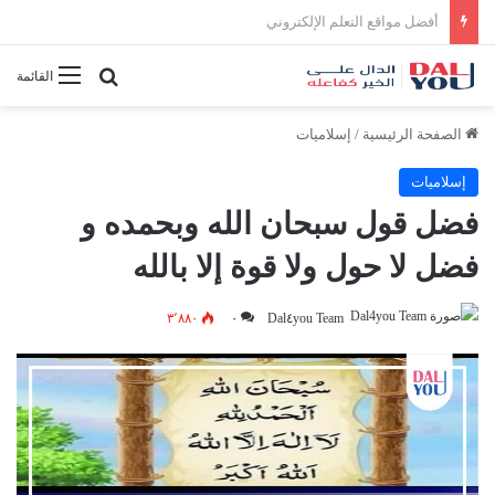
أفضل النصائح لإدارة الوقت بفعالية
بحث عن
القائمة
الصفحة الرئيسية
/
إسلاميات
إسلاميات
فضل قول سبحان الله وبحمده و
فضل لا حول ولا قوة إلا بالله
٣٬٨٨٠
٠
Dal٤you Team