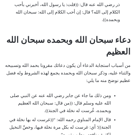
ذر رضي الله عنه قال: ((قلت: يا رسول الله، أخبرني بأحب
الكلام إلى الله؟ قال: إن أحب الكلام إلى الله: سبحان الله
وبحمده)).
دعاء سبحان الله وبحمده سبحان الله
العظيم
من أسباب استجابة الدعاء أن يكون دعائك مقرونا بحمد الله وتسبيحه
والثناء عليه، وذكر سبحان الله وبحمده يجمع لهذه الشروط وله فضل
عظيم نوضح منه ما يلي:
ومن ذلك ما جاء عن جابر رضي الله عنه عن النبي صلى
الله عليه وسلم قال: ((من قال: سبحان الله العظيم
وبحمده، غُرست له نخلة في الجنة)).
قال الإمام المناوي رحمه الله: “((غرست له بها نخلة في
الجنة))؛ أي: غرست له بكل مرة نخلة فيها، وخصَّ النخيل
لكثرة منافعه، وطيب ثمره”.