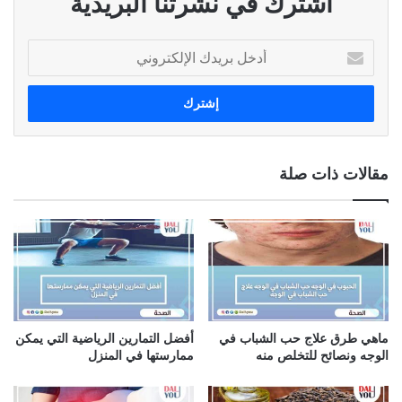
اشترك في نشرتنا البريدية
أ
د
خ
ل
ب
ر
ي
مقالات ذات صلة
د
ك
ا
ل
إ
ل
ك
ت
ر
ماهي طرق علاج حب الشباب في
أفضل التمارين الرياضية التي يمكن
و
الوجه ونصائح للتخلص منه
ممارستها في المنزل
ن
ي