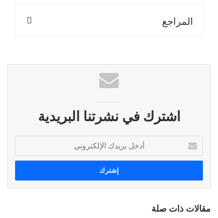
المراجع
اشترك في نشرتنا البريدية
أ
د
خ
ل
ب
ر
ي
مقالات ذات صلة
د