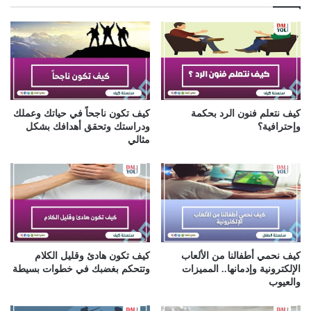
ك
ا
ل
إ
ل
ك
ت
ر
كيف نتعلم فنون الرد بحكمة
كيف تكون ناجحاً في حياتك وعملك
و
وإحترافية؟
ودراستك وتحقق أهدافك بشكل
ن
مثالي
ي
كيف نحمي أطفالنا من الألعاب
كيف تكون هادئ وقليل الكلام
الإلكترونية وإدمانها.. المميزات
وتتحكم بغضبك في خطوات بسيطة
والعيوب