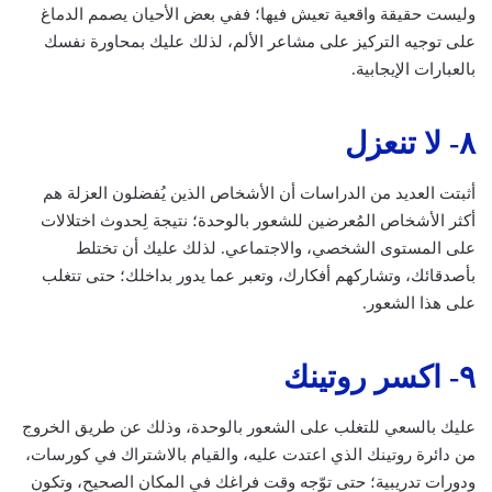
وليست حقيقة واقعية تعيش فيها؛ ففي بعض الأحيان يصمم الدماغ
على توجيه التركيز على مشاعر الألم، لذلك عليك بمحاورة نفسك
بالعبارات الإيجابية.
٨- لا تنعزل
أثبتت العديد من الدراسات أن الأشخاص الذين يُفضلون العزلة هم
أكثر الأشخاص المُعرضين للشعور بالوحدة؛ نتيجة لِحدوث اختلالات
على المستوى الشخصي، والاجتماعي. لذلك عليك أن تختلط
بأصدقائك، وتشاركهم أفكارك، وتعبر عما يدور بداخلك؛ حتى تتغلب
على هذا الشعور.
٩- اكسر روتينك
عليك بالسعي للتغلب على الشعور بالوحدة، وذلك عن طريق الخروج
من دائرة روتينك الذي اعتدت عليه، والقيام بالاشتراك في كورسات،
ودورات تدريبية؛ حتى توّجه وقت فراغك في المكان الصحيح، وتكون