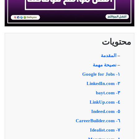
محتويات
–
المقدمة
–
نصيحة مهمة
١- Google for Jobs
٢- LinkedIn.com
٣- bayt.com
٤- LinkUp.com
٥- Indeed.com
٦- CareerBuilder.com
٧- Idealist.com