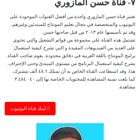
٧- قناة حسن المازوري
تعتبر قناة حسن المازوري واحدة من أفضل القنوات الموجودة على
اليوتيوب والمتخصصة في مجال تعليم المونتاج للمبتدئين وغيرهم،
وقد تم تأسيسها عام ٢٠١٣ من قبل صاحبها حسن.
تشتمل هذه القناة على مجموعة من قوائم التشغيل والتي تحتوي
على العديد من الفيديوهات المفيدة و التي تشرح كيفية استعمال
برامج المونتاج باللغة العربية في دقائق محدودة. يقوم صاحب القناة
بشرح كيفية استعمال البرنامج من مستوى المبتدئ وحتى الإحتراف.
هذا، وقد استطاعت القناة الخاص به أن تمتلك ٤٨.٦ ألف مشترك،
كما بلغت نسبة المشاهدة لِلمحتويات الخاصة بها إلى ٣.٤٨٤.٠٤٠
مشاهدة.
لينك قناة اليوتيوب