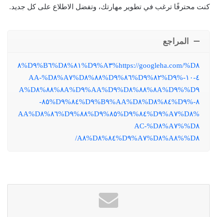
كنت محترفًا ترغب في تطوير مهارتك، وتفضل الاطلاع على كل جديد.
المراجع
https://googleha.com/%D٨%A٣%D٩%٨١%D٨%B٦%D٩%٨
٤-١٠-%D٩%٨٢%D٩%٨٦%D٩%٨٨%D٨%A٧%D٨%AA-
%D٩%٨A%D٩%٨٨%D٨%AA%D٩%٨A%D٩%٨٨%D٨%A
٨-%D٩%٨٤%D٨%AA%D٨%B٩%D٩%٨٤%D٩%٨٥-
%D٨%A٧%D٩%٨٤%D٩%٨٥%D٩%٨٨%D٩%٨٦%D٨%AA
%D٨%A٧%D٨%AC-
%D٨%A٨%D٨%A٧%D٩%٨٤%D٨%A٨/