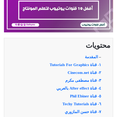
محتويات
–
المقدمة
١- قناة Tutorials For Graphics
٢- قناة Cinecom.net
٣- قناة مصطفى مكرم
٤- قناة After effect بالعربي
٥- قناة Phil Ebiner
٦- قناة Techy Tutorials
٧- قناة حسن المازوري