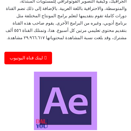
الجرافيك، وكيفية التصوير الفوتوغرافي لِلمستويات المبتدئة،
والمتوسطة، والاحترافية باللغة العربية. بالإضافة إلى ذلك تضم القناة
دورات كاملة تقوم بتقديمها لتعلم برامج المونتاج المختلفة مثل
برنامج أدوبي، وغيره من البرامج الأخرى. يقوم صاحب هذه القناة
بتقديم محتوى تعليمي مرتين كل أسبوع. هذا، وتمتلك القناة ٥٥٦ ألف
مشترك، وقد بلغت نسبة المشاهدة لمحتوياتها ٢٩.٩٦٦.٦١٧ مشاهدة.
لينك قناة اليوتيوب