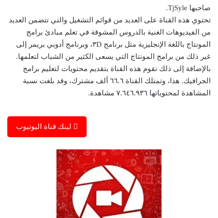
صاحبها TjSyle.
تحتوي هذه القناة على العديد من قوائم التشغيل والتي تتضمن العديد
من الفيديوهات الغنية بالدروس المشوقة في تعلم مبادئ برامج
المونتاج باللغة الإنجليزية مثل برنامج ٣D، وبرنامج أدوبي بريمر إلى
غير ذلك من برامج المونتاج التي يسعى الكثير من الشباب لتعلمها.
بالإضافة إلى ذلك تقوم هذه القناة بتقديم محتويات لتعليم برامج
الجرافيك. هذا، وتمتلك القناة ٦٦.٦ ألف مشترك، وقد بلغت نسبة
المشاهدة لمحتوياتها ٧.٦٤٦.٩٣٦ مشاهدة.
لينك قناة اليوتيوب