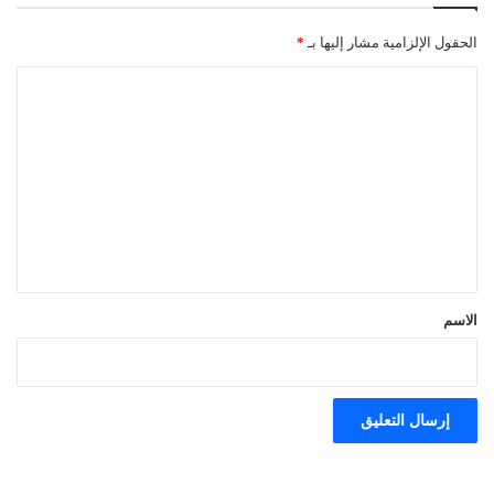
الحقول الإلزامية مشار إليها بـ
*
ا
ل
ت
ع
ل
ي
ق
*
الاسم