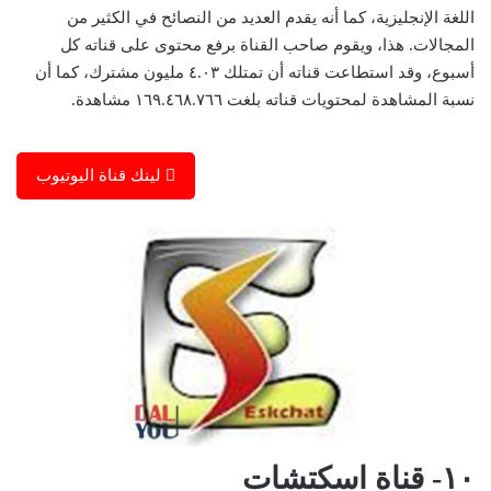
اللغة الإنجليزية، كما أنه يقدم العديد من النصائح في الكثير من
المجالات. هذا، ويقوم صاحب القناة برفع محتوى على قناته كل
أسبوع، وقد استطاعت قناته أن تمتلك ٤.٠٣ مليون مشترك، كما أن
نسبة المشاهدة لمحتويات قناته بلغت ١٦٩.٤٦٨.٧٦٦ مشاهدة.
لينك قناة اليوتيوب
١٠- قناة اسكتشات