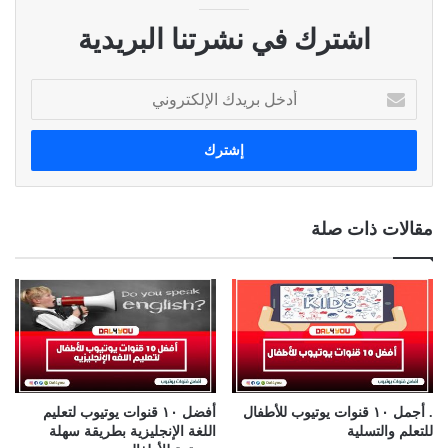
اشترك في نشرتنا البريدية
أ
د
خ
ل
ب
ر
ي
مقالات ذات صلة
د
ك
ا
ل
إ
ل
ك
ت
ر
. أجمل ١٠ قنوات يوتيوب للأطفال
أفضل ١٠ قنوات يوتيوب لتعليم
و
للتعلم والتسلية
اللغة الإنجليزية بطريقة سهلة
ن