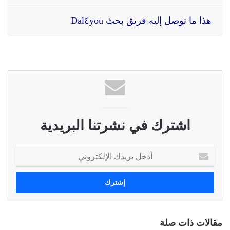
هذا ما توصل إليه فريق بحث Dal٤you
اشترك في نشرتنا البريدية
أ
د
خ
ل
ب
ر
ي
مقالات ذات صلة
د