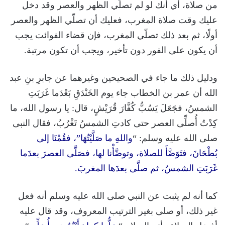
من صلاة، أي أنك لو لم تصلّي الظهر والعصر وقد دخل
عليك وقت صلاة المغرب، فعليك أن تصلّي الظهر والعصر
أولًا، ثم بعد ذلك تصلّي المغرب، فإن قضاء الفوائت يجب
أن يكون على الفور دون تأخير، ويجب أن تكون مرتبة.
ودليل ذلك ما جاء في الصحيحين وغيرهما عن جابرِ بنِ عبد
الله أن عمر بن الخطاب جاء يوم الخَنْدَقِ بَعْدَما غَرَبَتِ
الشمسُ، فجَعَلَ يَسُبُّ كُفَّارَ قُرَيْشٍ، قال: يا رسول الله، ما
كِدْتُ أُصلِّى العصر حتى كادتِ الشمسُ تَغْرُبُ، فقال النبى
صلى الله عليه وسلم: “
واللهِ ما صَلَّيْتُهَا”، فقُمْنَا إلى
بُطْحَانَ، فتَوَضَّأَ للصلاة، وتوضَّأْنا لها، فصَلَّى العصرَ بعدَما
غَرَبَتِ الشمسُ، ثم صلَّى بعدَها المغربَ.
كما أنه لم يثبت عن النبي صلى الله عليه وسلم أنه فعل
غير ذلك، أو صلى بغير الترتيب المعروف، وقد قال عليه