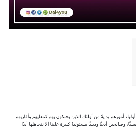
أولياء أمورهم بدايةً من أولئك الذين يحتكون بهم كمعليهم وأقاربهم
وصالحين أدبيًّا ودينيًّا مسئوليةٌ كبيرة علينا ألا نتجاهلها أبدًا.