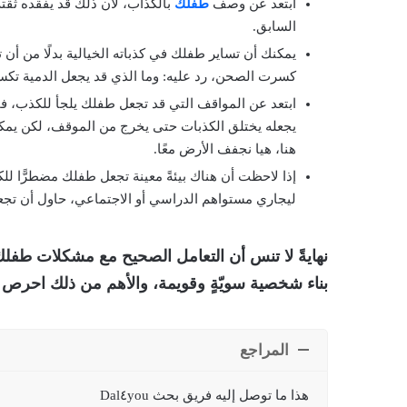
ابتعد عن وصف
طفلك
بالكذّاب، لأن ذلك قد يفقده ثقته
السابق.
يمكنك أن تساير طفلك في كذباته الخيالية بدلًا من أن
كسرت الصحن، رد عليه: وما الذي قد يجعل الدمية تكس
ابتعد عن المواقف التي قد تجعل طفلك يلجأ للكذب، ف
يجعله يختلق الكذبات حتى يخرج من الموقف، لكن يمكنك
هنا، هيا نجفف الأرض معًا.
إذا لاحظت أن هناك بيئةً معينة تجعل طفلك مضطرًّا للك
ليجاري مستواهم الدراسي أو الاجتماعي، حاول أن تجع
نهايةً لا تنس أن التعامل الصحيح مع مشكلات طفل
بناء شخصية سويّةٍ وقويمة، والأهم من ذلك احرص دائ
المراجع
هذا ما توصل إليه فريق بحث Dal٤you