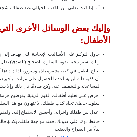
أما إذا كنت تعاني من الكذب الخيالي عند طفلك، شجعه
وإليك بعض الوسائل الأخرى التي
الأطفال:
حاول التركيز على الأساليب الإيجابية التي تهدف إلى 
وتلك استراتيجية تقوية السلوك الصحيح (الصدق) تقلل
نجاح الطفل في كذبه يشعره بلذة وسرور، لذلك دائمًا 
أن كذبه ذلك لن يساعده للحصول على مراده، وأخبرهم 
لمساعدته والتخفيف عنه، وكن صادقًا في ذلك وإلا ستحص
احرص على تعليم أطفالك القيم الدينية، وتوضيح حرمة
سلوك خاطئ تجاه كذب طفلك، لا تتهاون مع هذا السلوك،
اعدل بين طفلك واخوانه، وأحسن الاستماع إليه، واهتم 
حافظ دومًا على هدوئك، فعند مواجهة طفلك بكذبةٍ قاله
بدلًا من الصراخ والغضب.