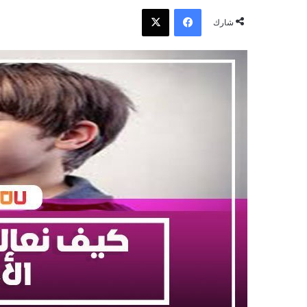
فيسبوك
‫X
شارك