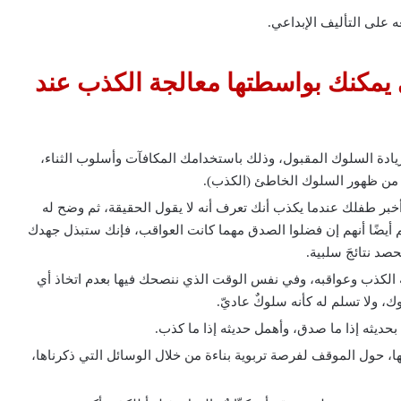
 على التأليف الإبداعي.
 يمكنك بواسطتها معالجة الكذب عند
زيادة السلوك المقبول، وذلك باستخدامك المكافآت وأسلوب الثناء،
 من ظهور السلوك الخاطئ (الكذب).
أخبر طفلك عندما يكذب أنك تعرف أنه لا يقول الحقيقة، ثم وضح له
أيضًا أنهم إن فضلوا الصدق مهما كانت العواقب، فإنك ستبذل جهدك
د نتائجَ سلبية.
 الكذب وعواقبه، وفي نفس الوقت الذي ننصحك فيها بعدم اتخاذ أي
 ولا تسلم له كأنه سلوكٌ عاديّ.
بحديثه إذا ما صدق، وأهمل حديثه إذا ما كذب.
ا، حول الموقف لفرصة تربوية بناءة من خلال الوسائل التي ذكرناها،