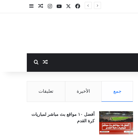
‫X
فيسبوك
‫YouTube
انستقرام
مقال عشوائي
إضافة عمود جا
بحث عن
مقال عشوائي
جمع
الأخيرة
تعليقات
أفضل ١٠ مواقع بث مباشر لمباريات
كرة القدم