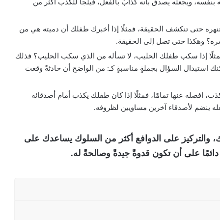
 بنفسه، ويجعله يصدق بأنه كذّابٌ بالفعل، فيلجأ للكذب أكثر من
 تنهره حتى تنكشف الحقيقة، فمثلًا إذا أخبرك طفلك أن دميته هي من
ره؟ وهكذا حتى تصل إلى الحقيقة.
مثلًا إذا سكب طفلك الحليب، لا تسأله من الذي سكب الحليب؟ فذلك
 استبدال السؤال بجملةٍ مناسبةٍ كـ: من الواضح أن حادثةً وقعت
ذب، افصله عنها تمامًا، فمثلًا إذا كان طفلك يكذب أمام أصدقائه
له ينضم لأصدقاء آخرين مساويين لظروفه.
ك، والتركيز على الدوافع أكثر من السلوك يساعدك على
مًا على أن تكون قدوةً جيدةً وصالحةً له.