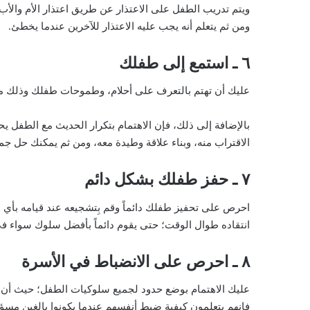
ويتم تدريب الطفل على الاعتذار عن طريق اعتذار الأم والأ
ومن ثم يتعلم أنه يجب عليه الاعتذار للآخرين عندما يخطئ.
٦ ـ استمع إلى طفلك
عليك أن تهتم بالتعرف على أحلام، وطموحات طفلك وذلك من 
بالإضافة إلى ذلك، فإن الاهتمام بتكرار الحديث مع الطفل ي
الاقتراب منه، وبناء علاقة وطيدة معه، ومن ثم يمكنك حل ج
٧ ـ حفز طفلك بشكل دائم
احرص على تحفيز طفلك دائماً وقم بِتشجيعه عند قيامه بأي 
انتقاده طوال الوقت؛ حتى يقوم دائماً بأفضل سلوك سواء في ا
٨ ـ احرص على الانضباط في الأسرة
عليك الاهتمام بوضع حدود لجميع سلوكيات الطفل؛ حيث أن و
فإنهم يتعلمون كيفية ضبط أنفسهم عندما يكونوا بالغين مسؤو