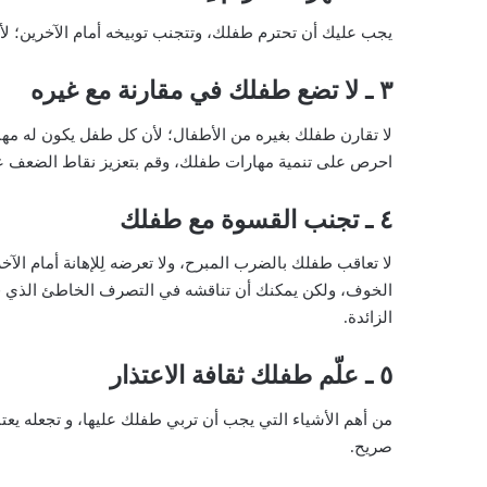
يجب عليك أن تحترم طفلك، وتتجنب توبيخه أمام الآخرين؛ لأن 
٣ ـ لا تضع طفلك في مقارنة مع غيره
لا تقارن طفلك بغيره من الأطفال؛ لأن كل طفل يكون له مهار
احرص على تنمية مهارات طفلك، وقم بتعزيز نقاط الضعف ع
٤ ـ تجنب القسوة مع طفلك
لا تعاقب طفلك بالضرب المبرح، ولا تعرضه لِلإهانة أمام ال
الخوف، ولكن يمكنك أن تناقشه في التصرف الخاطئ الذي قام 
الزائدة.
٥ ـ علّم طفلك ثقافة الاعتذار
من أهم الأشياء التي يجب أن تربي طفلك عليها، و تجعله يعت
صريح.