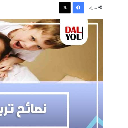
فيسبوك
‫X
شارك