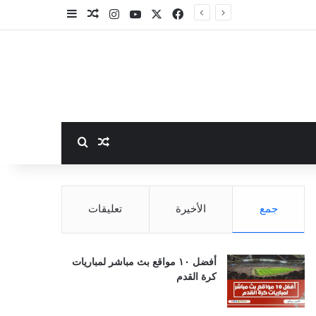
‫X
فيسبوك
‫YouTube
انستقرام
مقال عشوائي
إضافة عمود جا
بحث عن
مقال عشوائي
جمع
الأخيرة
تعليقات
أفضل ١٠ مواقع بث مباشر لمباريات
كرة القدم