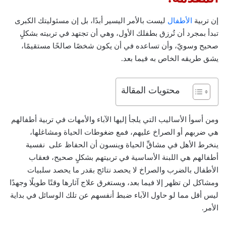
إن تربية
الأطفال
ليست بالأمر اليسير أبدًا، بل إن مسئوليتك الكبرى
تبدأ بمجرد أن تُرزق بطفلك الأول، وهي أن تجتهد في تربيته بشكلٍ
صحيح وسويّ، وأن تساعده في أن يكون شخصًا صالحًا مستقيمًا،
يشق طريقه الخاص به فيما بعد.
محتويات المقالة
ومن أسوأ الأساليب التي يلجأ إليها الآباء والأمهات في تربية أطفالهم
هي ضربهم أو الصراخ عليهم، فمع ضغوطات الحياة ومشاغلها،
ينخرط الأهل في مشاقِّ الحياة وينسون أن الحفاظ على نفسية
أطفالهم هي اللبنة الأساسية في تربيتهم بشكلٍ صحيح، فعقاب
الأطفال بالضرب والصراخ لا يحصد نتائج بقدر ما يحصد سلبيات
ومشاكل لن تظهر إلا فيما بعد، ويستغرق علاج آثارها وقتًا طويلًا وجهدًا
ليس أقل مما لو حاول الآباء ضبط أنفسهم عن تلك الوسائل في بداية
الأمر.