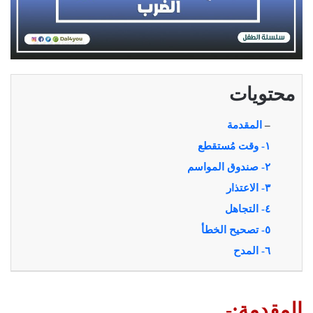
محتويات
–
المقدمة
١- وقت مُستقطع
٢- صندوق المواسم
٣- الاعتذار
٤- التجاهل
٥- تصحيح الخطأ
٦- المدح
المقدمة:-