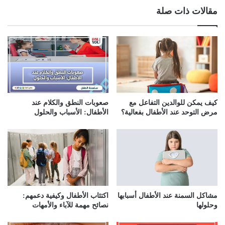
ي
مقالات ذات صلة
د
ك
ا
ل
إ
ل
ك
ت
ر
كيف يمكن للوالدين التفاعل مع
صعوبات النطق والكلام عند
و
مرض التوحد عند الأطفال بفعالية؟
الأطفال: الأسباب والحلول
ن
ي
مشاكل السمنة عند الأطفال أسبابها
اكتئاب الأطفال وكيفية دعمهم:
وحلولها
نصائح مهمة للآباء والأمهات