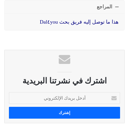
المراجع
هذا ما توصل إليه فريق بحث Dal٤you
اشترك في نشرتنا البريدية
أ
د
خ
ل
ب
ر