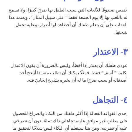
خصص صندوقًا للألعاب التي سبب الطفل بها ضررًا كبيرًا، ولا تسمح
له باللعب بها إلا يوم الجمعة فقط ” على سبيل المثال”، ويعتمد هذا
العقاب على أن يتعلم طفلك أن أخطاءه لها أضرار، وعليه تحمل
نتيجتها.
٣- الاعتذار
عودي طفلك أن يعتذر إذا أخطأ، وليس بالضرورة أن يكون الاعتذار
بكلمة ” آسف” فقط، فمثلًا يمكنك أن تطلب منه إذا أزعج أحد
أصدقائه أو سبب ضررًا ما له أن يخبره بشيءٍ إيجابيّ فيه.
٤- التجاهل
إحدى القواعد الفعالة إذا أكثر طفلك من البكاء والصراخ للحصول
على مطلبٍ غير موافقٍ عليه، تجاهلي ذلك تمامًا دون أن تصرخي
عليه أو تضربيه، ومن هنا سيتعلم أن البكاء ليس سلاحًا لتحقيق ما