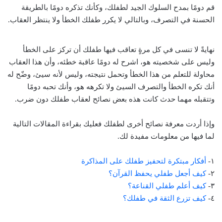
قم دومًا بمدح السلوك الجيد لطفلك، وكأنك تذكره دومًا بالطريقة
الحسنة في التصرف، وبالتالي لا يكرر طفلك الخطأ ولا ينتظر العقاب.
نهايةً لا تنسى في كل مرةٍ تعاقب فيها طفلك أن تركز على الخطأ
وليس على شخصيته هو، اشرح له دومًا عاقبة خطئه، وأن هذا العقاب
محاولة للتعلم من هذا الخطأ وتحمل نتيجته، وليس لأنه سيئ، وضّح له
أنك تكره الخطأ والتصرف السيئ ولا تكرهه هو، وأنك تحبه دومًا
وتتقبله مهما حدث كانت هذه بعض نصائح لعقاب طفلك دون ضرب.
وإذا أردت معرفة نصائح أخرى لطفلك فعليك بقراءة المقالات التالية
لما فيها من معلومات مفيدة لك.
١-
أفكار مبتكرة لتحفيز طفلك على المذاكرة
٢-
كيف أجعل طفلي يحفظ القرآن؟
٣-
كيف أعلم طفلي القناعة؟
٤-
كيف تزرع الثقة في طفلك؟